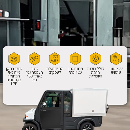
ללא שווי
כולל בוכנת
מרווח גחון
החזר מע”מ
כושר
עומד בתקן
שימוש
הרמה
120 מ״מ
לעסקים
העמסה נטו
אירופאי
חשמלית
בארגז 450
המחמיר
ק״ג
בקטגוריה
L7E