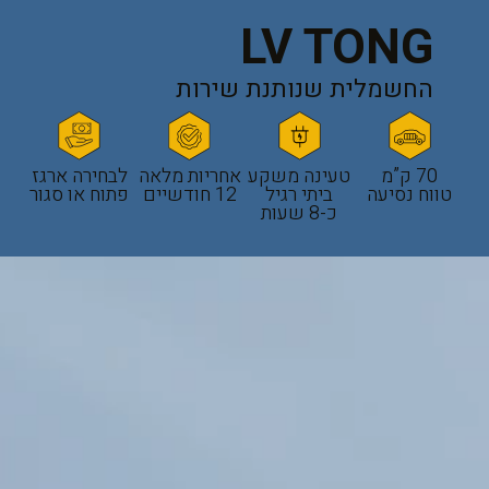
LV TONG
החשמלית שנותנת שירות
70 ק”מ
טעינה משקע
אחריות מלאה
לבחירה ארגז
טווח נסיעה
ביתי רגיל
12 חודשיים
פתוח או סגור
כ-8 שעות​