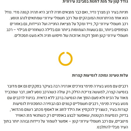
גודל קטן על מנת לחנות בסביבה עירונית
חניות בעיר הן מצרך נדיר, ואם כבר מוצאים חניה לרוב היא תהיה קטנה מדי. גודל
הוא אחד מהיתרונות המובהקים של רכב חשמלי עירוני שמתאים לנהג ונוסע.
רכב חשמלי עירוני קל, נייד ומקל על מציאת החנייה ועל הניידות, גם באזורים
הצפופים ביותר, גם בשעות העמוסות ביותר וגם בלילה כשחוזרים מבילוי – רכב
חשמלי עירוני קטן חוסך דקות ארוכות של חיפוש חניה ולא מעט תסכולים.
עלות טעינה נמוכה לנסיעות קצרות
רכבים עם מנוע בעירה פנימי צורכים אנרגיה רבה בעיקר בפקקים גם אם מדובר
בנסיעה קצרה, למעשה צריכת הדלק רק עולה כשהרכב נוסע לאט, דבר שמכביד
מאוד על הכיס ולא פעם הופך את הנסיעה ברכב ללא כדאית. בניגוד לרכבים עם
מנוע בעירה פנימי, רכבים חשמליים קטנים הם הבחירה החסכונית לנסיעות
קצרות בעיר, כשצריך להקפיץ את הילד לחוג או לאסוף מכתב רשום מהדואר,
בדיוק הנסיעות הקטנות, שאפשר לבצע באופניים רק כשתנאי מזג האוויר
מיטביים, עם רכב חשמלי עירוני קטן – אפשר לשמור על ניידות גבוהה יותר בתוך
העיר מבלי להתלבט.