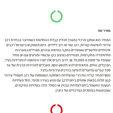
מחיר נוח
המחיר הוא שחקן מרכזי במערך תהליך קבלת ההחלטות כשמדובר בבחירת רכב
עירוני לנסיעות קצרות, רכב שני או רכב לילדים. כיום משווקים בישראל רכבים
איכותיים וחדשניים שעומדים בתקני בטיחות גבוהים, מצוידים במערכות
מולטימדיה מתקדמות, מצטיינים בעיצוב בקו עכשווי ומגיעים עם תג מחיר
שעומד על פחות מ-70,000 ₪. לרוב רכבים אלו יוצרו והותאמו להתניידות בעיר,
הם קלים, נוחים, מתאימים לנהג ולנוסע נוסף, מוגבלים למהירות מרבית של עד
100 קמ"ש ומיועדים לנסיעה בדרכים עירוניות בלבד.
נוסף למחיר קנייה נוח הרי שהעלויות האחזקה השוטפות של רכב חשמלי עירוני
קטן זולות במאות אחוזים ביחס לרכב עם מנוע בעירה פנימי, החל מעלויות
הטענת החשמל ביחס לעלויות הבנזין או הסולר וכלה בעלויות התיקונים,
שמבוצעות במוסכים המרכזיים של היצרן.