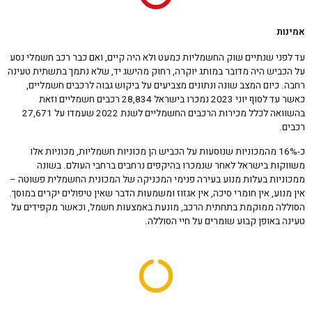
אמינות
עד לפני שנתיים שוק החשמליות כמעט ולא היה קיים, ואם כבר רכב חשמלי נסע
על הכביש היה מדובר במותג יוקרה, רחוק מהישג יד, שלא נתמך בתשתית טעינה
רחבה. כיום המצב שונה ונתונים מצביעים על ביקוש גבוה לרכבים חשמליים,
כאשר עד לסוף יוני 2023 נמכרו בישראל 28,834 רכבים חשמליים וזאת
בהשוואה לכלל מכירות הרכבים החשמליים לשנת 2022 שעמדו על 27,671
רכבים.
כ-16% מהמכוניות שנוסעות על הכביש הן מכוניות חשמליות, מכוניות אלו
משווקות בישראל לאחר שנמכרו בהיקפים נרחבים ברחבי העולם. בשונה
ממכוניות בעלות מנוע בעירה פנימי המכניקה של המכונית החשמלית פשוטה –
אין מנוע, אין חומרי סיכה, אין אגזוז ומשמעות הדבר שאין טיפולים יקרים במוסך.
הסוללה ממוקמת בתחתית הרכב, מונעת באמצעות חשמל, וכאשר מקפידים על
טעינה באופן קבוע שומרים על חיי הסוללה.