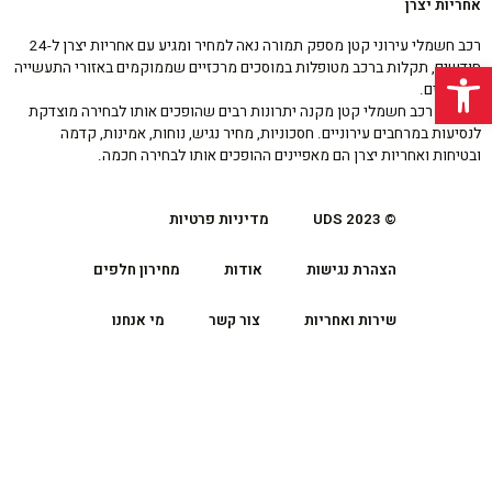
אחריות יצרן
רכב חשמלי עירוני קטן מספק תמורה נאה למחיר ומגיע עם אחריות יצרן ל-24
פתח סרגל נגישות
חודשים, תקלות ברכב מטופלות במוסכים מרכזיים שממוקמים באזורי התעשייה
העירוניים.
לסיכום, רכב חשמלי קטן מקנה יתרונות רבים שהופכים אותו לבחירה מוצדקת
לנסיעות במרחבים עירוניים. חסכוניות, מחיר נגיש, נוחות, אמינות, קדמה
ובטיחות ואחריות יצרן הם מאפיינים ההופכים אותו לבחירה חכמה.
© UDS 2023
מדיניות פרטיות
הצהרת נגישות
אודות
מחירון חלפים
שירות ואחריות
צור קשר
מי אנחנו